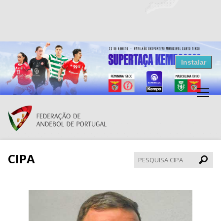
Resultados Andebol
Instalar
Federação de Andebol de Portugal
Grátis - Disponivel na Play Store
CIPA
Pesqui
CIPA