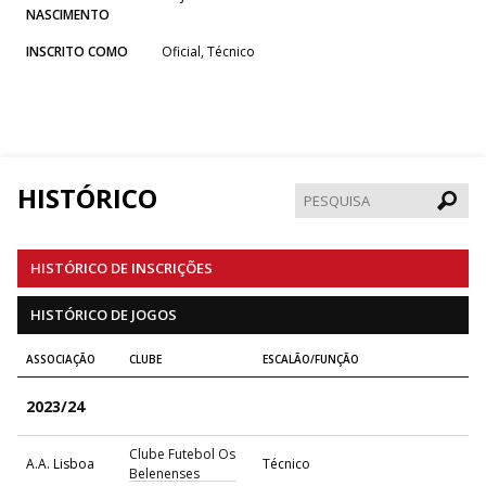
NASCIMENTO
INSCRITO COMO
Oficial, Técnico
HISTÓRICO
Pesqui
HISTÓRICO DE INSCRIÇÕES
HISTÓRICO DE JOGOS
ASSOCIAÇÃO
CLUBE
ESCALÃO/FUNÇÃO
2023/24
Clube Futebol Os
A.A. Lisboa
Técnico
Belenenses