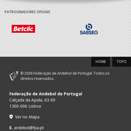
Sporting Clube
A.A. Lisboa
Técnico
Portugal
PATROCINADORES OFICIAIS
2017/18
Sporting Clube
A.A. Lisboa
Técnico
Portugal
2016/17
HOME
TOPO
Sporting Clube
A.A. Lisboa
Técnico
Portugal
© 2026 Federação de Andebol de Portugal. Todos os
direitos reservados.
2015/16
Federação de Andebol de Portugal
Sporting Clube
Calçada da Ajuda, 63-69
A.A. Lisboa
Técnico
Portugal
1300-006 Lisboa
2014/15
Ver no Mapa
E.
andebol@fpa.pt
Sporting Clube