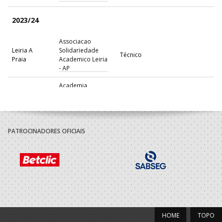
2023/24
Associacao
Leiria A
Solidariedade
Técnico
Praia
Academico Leiria
- AP
Academia
Desportiva e
A.A. Leiria
Técnico
Artistica Colegio
Joao Barros
Sociedade
PATROCINADORES OFICIAIS
A.A. Leiria
Instrucao Recreio
Técnico
1º Maio
2022/23
Associacao
Leiria A
Solidariedade
Técnico
Praia
Academico Leiria
HOME
TOPO
- AP