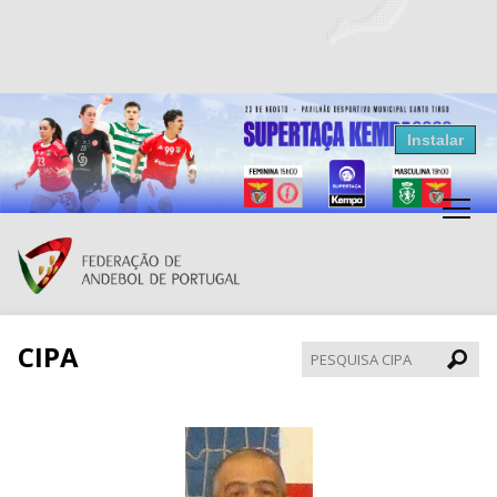
Resultados Andebol
Instalar
Federação de Andebol de Portugal
Grátis - Disponivel na Play Store
CIPA
Pesqui
CIPA