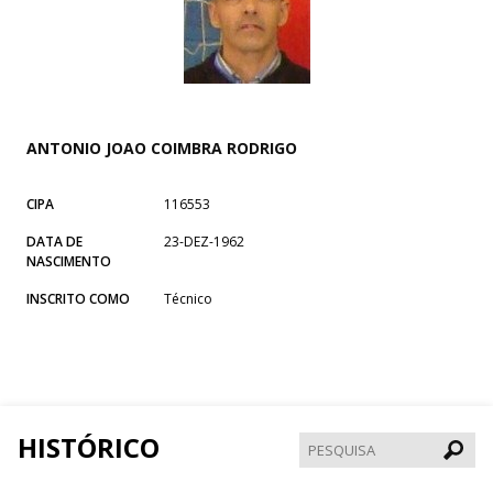
ANTONIO JOAO COIMBRA RODRIGO
CIPA
116553
DATA DE
23-DEZ-1962
NASCIMENTO
INSCRITO COMO
Técnico
HISTÓRICO
Pesqui