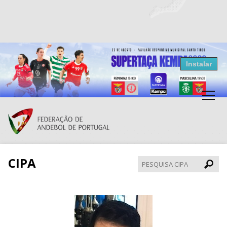
Resultados Andebol
Instalar
Federação de Andebol de Portugal
Grátis - Disponivel na Play Store
CIPA
Pesqui
CIPA