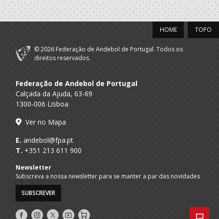
2021/22
AC Lusitanos/Os
Porto A
HOME
TOPO
Repetidos-Alvo
Seniores M - And. Praia
Praia
Seguro
© 2026 Federação de Andebol de Portugal. Todos os
FUTEBOL CLUBE
direitos reservados.
A.A. Porto
Seniores M
INFESTA
Federação de Andebol de Portugal
2020/21
Calçada da Ajuda, 63-69
1300-006 Lisboa
AC Lusitanos/Os
Porto A
Repetidos-Alvo
Seniores M - And. Praia
Praia
Ver no Mapa
Seguro
E.
andebol@fpa.pt
FUTEBOL CLUBE
A.A. Porto
Seniores M
T.
+351 213 611 900
INFESTA
Newsletter
2019/20
Subscreva a nossa newsletter para se manter a par das novidades
SUBSCREVER
FUTEBOL CLUBE
A.A. Porto
Seniores M
INFESTA
Siga-
Siga-
Siga-
AndebolTV
Loja