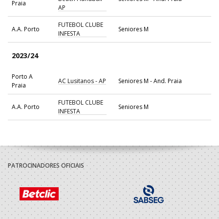
Praia
AP
FUTEBOL CLUBE
A.A. Porto
Seniores M
INFESTA
2023/24
Porto A
AC Lusitanos - AP
Seniores M - And. Praia
Praia
FUTEBOL CLUBE
A.A. Porto
Seniores M
INFESTA
2022/23
AC Lusitanos/Os
Porto A
Repetidos-Alvo
Seniores M - And. Praia
PATROCINADORES OFICIAIS
Praia
Seguro
FUTEBOL CLUBE
A.A. Porto
Seniores M
INFESTA