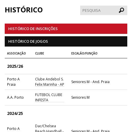
HISTÓRICO
Pesqui
HISTÓRICO DE INSCRIÇÕES
HISTÓRICO DE JOGOS
ASSOCIAÇÃO
CLUBE
ESCALÃO/FUNÇÃO
2025/26
Porto A
Clube Andebol S.
Seniores M - And. Praia
Praia
Felix Marinha - AP
FUTEBOL CLUBE
A.A. Porto
Seniores M
INFESTA
2024/25
Dac/Chelsea
Porto A
Beach Handball -
Seniores M - And. Praia