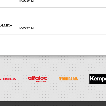
Master M
DEMICA
Master M
iros 08
Seniores M
DEMICA
Iniciados M
DEMICA
Iniciados M