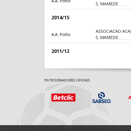
A.A. Porto
S. MAMEDE
2014/15
ASSOCIACAO ACA
A.A. Porto
S. MAMEDE
2011/12
A.A. Porto
Sport Clube Salgue
C 99/00
PATROCINADORES OFICIAIS
ASSOCIACAO ACA
A.A. Porto
S. MAMEDE
C 98/99
ASSOCIACAO ACA
A.A. Porto