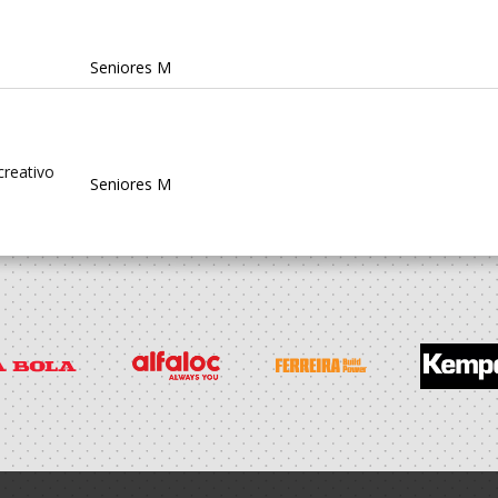
Seniores M
creativo
Seniores M
VO XICO
Seniores M
e
Seniores M