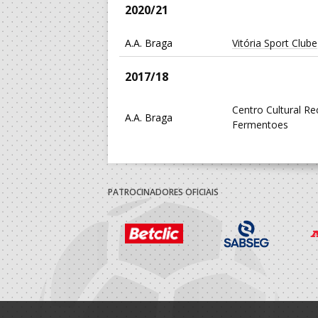
2020/21
A.A. Braga
Vitória Sport Clube
2017/18
Centro Cultural Re
A.A. Braga
Fermentoes
2016/17
CLUBE DESPORTI
PATROCINADORES OFICIAIS
A.A. Braga
ANDEBOL
2015/16
A.A. Braga
Andebol Clube Faf
2014/15