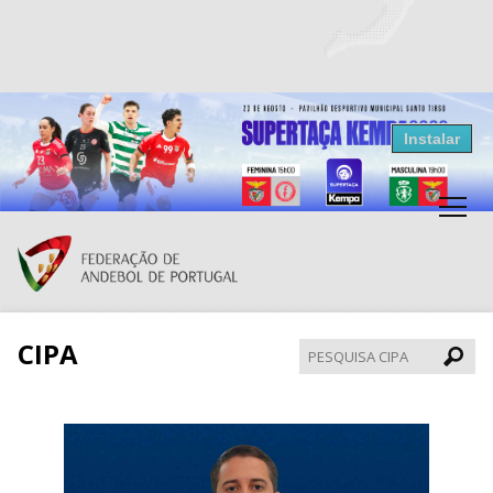
Resultados Andebol
Instalar
Federação de Andebol de Portugal
Grátis - Disponivel na Play Store
CIPA
Pesqui
CIPA