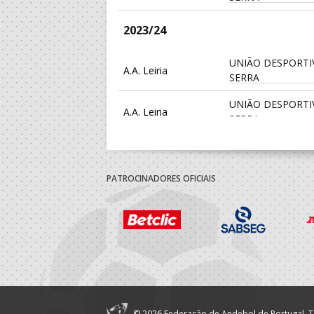
2023/24
UNIÃO DESPORTI
A.A. Leiria
SERRA
UNIÃO DESPORTI
A.A. Leiria
SERRA
2022/23
PATROCINADORES OFICIAIS
UNIÃO DESPORTI
A.A. Leiria
SERRA
2021/22
UNIÃO DESPORTI
A.A. Leiria
SERRA
2018/19
© 2026 Federação de Andebol de Portugal. T