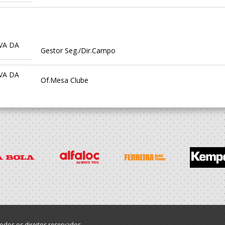
VA DA
Gestor Seg./Dir.Campo
VA DA
Of.Mesa Clube
VA DA
Dirigente Nac.
VA DA
Dirigente Nac.
odos os direitos reservados.