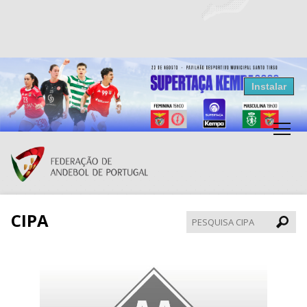
Resultados Andebol
Instalar
Federação de Andebol de Portugal
Grátis - Disponivel na Play Store
CIPA
Pesqui
CIPA