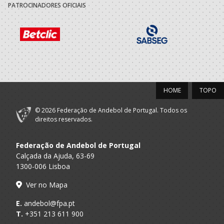
A.A. Porto
ACADEMICA S.
Técnico
PATROCINADORES OFICIAIS
MAMEDE
Selecções
F.A.P.
Nacionais
Tecnico
Masculinas
2020/21
HOME
TOPO
ASSOCIACAO
A.A. Porto
ACADEMICA S.
Técnico
MAMEDE
© 2026 Federação de Andebol de Portugal. Todos os
direitos reservados.
2019/20
Federação de Andebol de Portugal
ASSOCIACAO
Calçada da Ajuda, 63-69
A.A. Porto
ACADEMICA S.
Técnico
1300-006 Lisboa
MAMEDE
Ver no Mapa
2018/19
E.
andebol@fpa.pt
T.
+351 213 611 900
Associacao