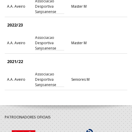
Associacao
A.A. Aveiro
Desportiva
Master M
Sanjoanense
2022/23
Associacao
A.A. Aveiro
Desportiva
Master M
Sanjoanense
2021/22
Associacao
A.A. Aveiro
Desportiva
Seniores M
Sanjoanense
2020/21
Associacao
A.A. Aveiro
Desportiva
Seniores M
PATROCINADORES OFICIAIS
Sanjoanense