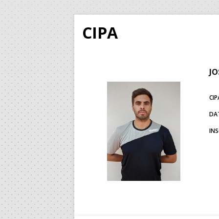
CIPA
JO
CIP
DA
IN