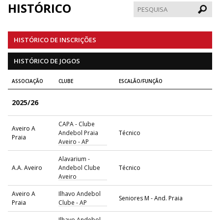
HISTÓRICO
Pesqui
HISTÓRICO DE INSCRIÇÕES
HISTÓRICO DE JOGOS
ASSOCIAÇÃO
CLUBE
ESCALÃO/FUNÇÃO
2025/26
CAPA - Clube
Aveiro A
Andebol Praia
Técnico
Praia
Aveiro - AP
Alavarium -
A.A. Aveiro
Andebol Clube
Técnico
Aveiro
Aveiro A
Ilhavo Andebol
Seniores M - And. Praia
Praia
Clube - AP
Ilhavo Andebol