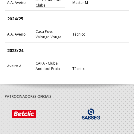
A.A. Aveiro
Master M
Clube
2024/25
Casa Povo
A.A. Aveiro
Técnico
Valongo Vouga
2023/24
CAPA - Clube
Aveiro A
Andebol Praia
Técnico
Praia
Aveiro - AP
Casa Povo
A.A. Aveiro
Técnico
Valongo Vouga
PATROCINADORES OFICIAIS
2022/23
Sporting Clube
A.A. Lisboa
Técnico
Portugal