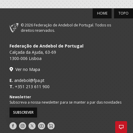
2021/22
HOME
TOPO
Clube Futebol Os
A.A. Lisboa
Técnico
Belenenses
© 2026 Federação de Andebol de Portugal. Todos os
direitos reservados.
2018/19
A.A. Lisboa
Ginasio Clube Sul
Técnico
Federação de Andebol de Portugal
Calçada da Ajuda, 63-69
1300-006 Lisboa
2017/18
Ver no Mapa
Setubal A
WOLVES BH
Técnico
Praia
E.
andebol@fpa.pt
T.
+351 213 611 900
A.A. Lisboa
Ginasio Clube Sul
Técnico
Newsletter
Setubal A
WOLVES BH
Seniores M - And. Praia
Subscreva a nossa newsletter para se manter a par das novidades
Praia
SUBSCREVER
2016/17
Siga-
Siga-
Siga-
AndebolTV
Loja
Lisboa A
nos
nos
nos
Os Croquetes
Técnico