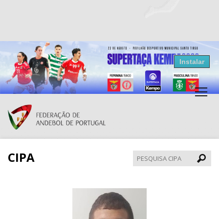
Resultados Andebol
Instalar
Federação de Andebol de Portugal
Grátis - Disponivel na Play Store
CIPA
Pesqui
CIPA