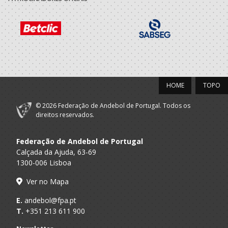
Clube Sport
A.A.
Marítimo
Técnico
Madeira
Madeira
2022/23
Clube Sport
A.A.
HOME
TOPO
Marítimo
Técnico
Madeira
Madeira
© 2026 Federação de Andebol de Portugal. Todos os
direitos reservados.
2021/22
Federação de Andebol de Portugal
Clube Sport
A.A.
Marítimo
Técnico
Calçada da Ajuda, 63-69
Madeira
Madeira
1300-006 Lisboa
Ver no Mapa
2020/21
E.
andebol@fpa.pt
Clube Sport
A.A.
T.
+351 213 611 900
Marítimo
Técnico
Madeira
Madeira