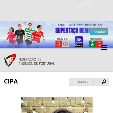
Resultados Andebol
Instalar
Federação de Andebol de Portugal
Grátis - Disponivel na Play Store
CIPA
Pesqui
CIPA