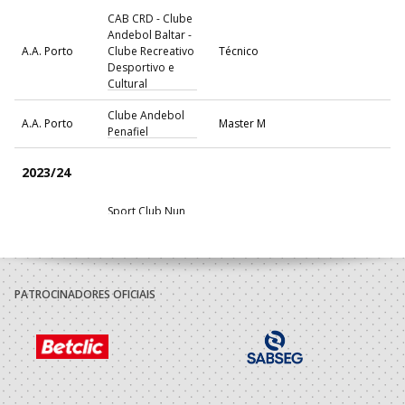
CAB CRD - Clube
Andebol Baltar -
A.A. Porto
Clube Recreativo
Técnico
Desportivo e
Cultural
Clube Andebol
A.A. Porto
Master M
Penafiel
2023/24
Sport Club Nun
A.A. Porto
Técnico
Alvares
Clube Andebol
A.A. Porto
Técnico
Penafiel
PATROCINADORES OFICIAIS
2022/23
Clube Andebol
A.A. Porto
Técnico
Penafiel