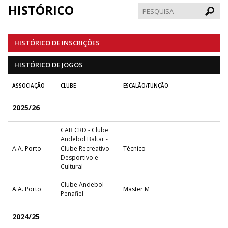
HISTÓRICO
Pesqui
HISTÓRICO DE INSCRIÇÕES
HISTÓRICO DE JOGOS
ASSOCIAÇÃO
CLUBE
ESCALÃO/FUNÇÃO
2025/26
CAB CRD - Clube
Andebol Baltar -
A.A. Porto
Clube Recreativo
Técnico
Desportivo e
Cultural
Clube Andebol
A.A. Porto
Master M
Penafiel
2024/25