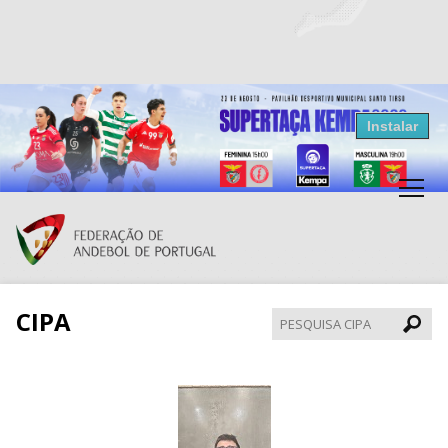
Resultados Andebol
Instalar
Federação de Andebol de Portugal
Grátis - Disponivel na Play Store
CIPA
Pesqui
CIPA