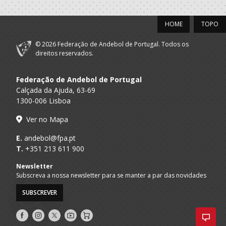
2021/22
HOME
TOPO
Clube Andebol
A.A. Porto
Técnico
Penafiel
© 2026 Federação de Andebol de Portugal. Todos os
direitos reservados.
2020/21
Federação de Andebol de Portugal
Clube Andebol
A.A. Porto
Técnico
Penafiel
Calçada da Ajuda, 63-69
1300-006 Lisboa
2019/20
Ver no Mapa
Clube Andebol
A.A. Porto
Técnico
E.
andebol@fpa.pt
Penafiel
T.
+351 213 611 900
2018/19
Newsletter
Subscreva a nossa newsletter para se manter a par das novidades
Clube Andebol
A.A. Porto
Técnico
SUBSCREVER
Penafiel
Clube Andebol
Siga-
Siga-
Siga-
AndebolTV
Loja
A.A. Porto
Seniores M
Penafiel
nos
nos
nos