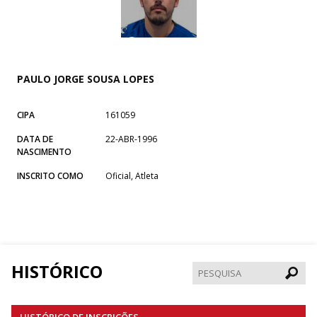
PAULO JORGE SOUSA LOPES
CIPA
161059
DATA DE
22-ABR-1996
NASCIMENTO
INSCRITO COMO
Oficial, Atleta
HISTÓRICO
Pesqui
HISTÓRICO DE INSCRIÇÕES