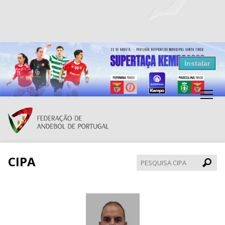
Resultados Andebol
Instalar
Federação de Andebol de Portugal
Grátis - Disponivel na Play Store
CIPA
Pesqui
CIPA