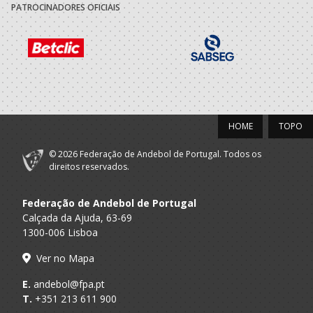
PATROCINADORES OFICIAIS
2021/22
Associacao
Recreativa
A.A. Porto
Seniores F
Cultural
Alpendorada
2020/21
HOME
TOPO
Maiastars-Clube
Desporto Cultura
© 2026 Federação de Andebol de Portugal. Todos os
A.A. Braga
Seniores F
Ambiente
direitos reservados.
Solidariedade
Federação de Andebol de Portugal
Selecções
F.A.P.
Nacionais
Seniores F
Calçada da Ajuda, 63-69
Femininas
1300-006 Lisboa
Ver no Mapa
2019/20
E.
andebol@fpa.pt
Maiastars-Clube
T.
+351 213 611 900
Desporto Cultura
A.A. Braga
Seniores F