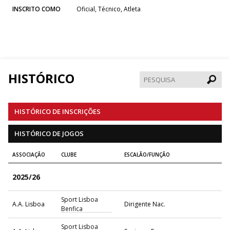
INSCRITO COMO
Oficial, Técnico, Atleta
HISTÓRICO
Pesqui
HISTÓRICO DE INSCRIÇÕES
HISTÓRICO DE JOGOS
ASSOCIAÇÃO
CLUBE
ESCALÃO/FUNÇÃO
2025/26
Sport Lisboa
A.A. Lisboa
Dirigente Nac.
Benfica
Sport Lisboa