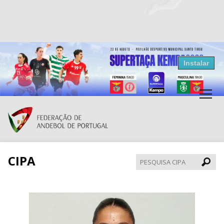
Resultados Andebol
Instalar
Federação de Andebol de Portugal
Grátis - Disponivel na Play Store
CIPA
Pesqui
CIPA