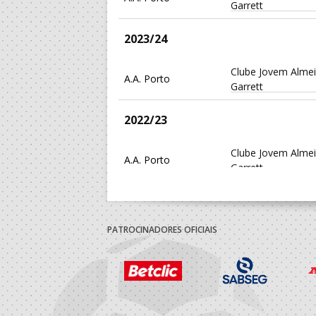
Garrett
2023/24
Clube Jovem Alme
A.A. Porto
Garrett
2022/23
Clube Jovem Alme
A.A. Porto
Garrett
2021/22
PATROCINADORES OFICIAIS
A.D.MODICUS SAN
A.A. Porto
Movimento Dinâm
Cultural Sandim
2020/21