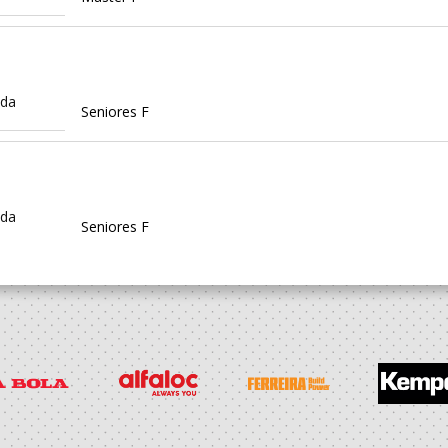
ida
Seniores F
ida
Seniores F
DIM -
ico
Seniores F