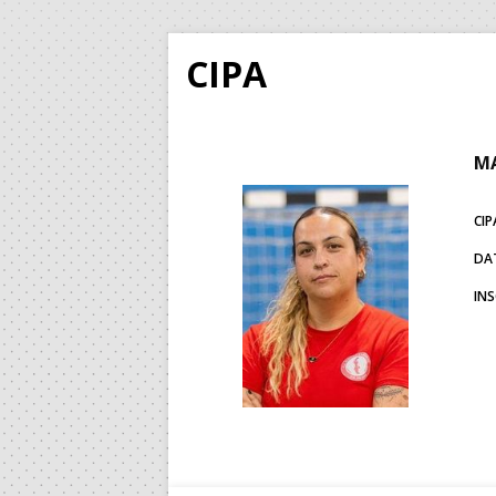
CIPA
MA
CIP
DA
IN