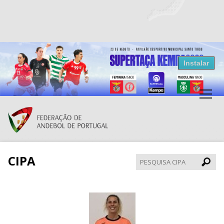
Resultados Andebol
Instalar
Federação de Andebol de Portugal
Grátis - Disponivel na Play Store
CIPA
Pesqui
CIPA