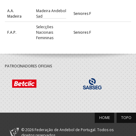
A.A.
Madeira Andebol
Seniores F
Madeira
Sad
Selecções
F.A.P.
Nacionais
Seniores F
Femininas
2022/23
A.A.
Madeira Andebol
PATROCINADORES OFICIAIS
Seniores F
Madeira
Sad
Selecções
F.A.P.
Nacionais
Seniores F
Femininas
2021/22
HOME
TOPO
Selecções
F.A.P.
Nacionais
Seniores F
Femininas
© 2026 Federação de Andebol de Portugal. Todos os
direitos reservados.