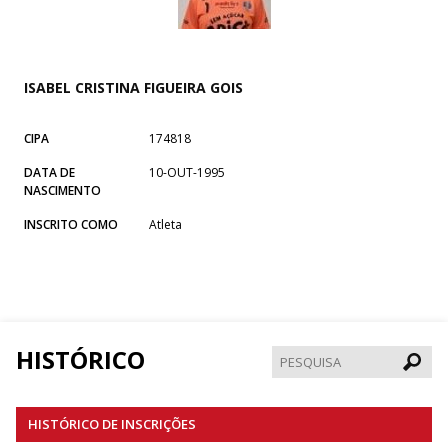
ISABEL CRISTINA FIGUEIRA GOIS
CIPA
174818
DATA DE
10-OUT-1995
NASCIMENTO
INSCRITO COMO
Atleta
HISTÓRICO
Pesqui
HISTÓRICO DE INSCRIÇÕES