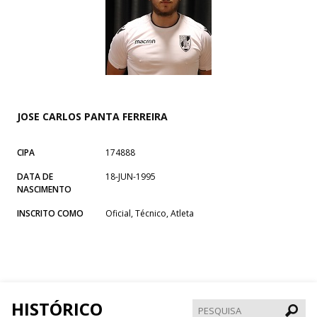
JOSE CARLOS PANTA FERREIRA
CIPA
174888
DATA DE
18-JUN-1995
NASCIMENTO
INSCRITO COMO
Oficial, Técnico, Atleta
HISTÓRICO
Pesqui