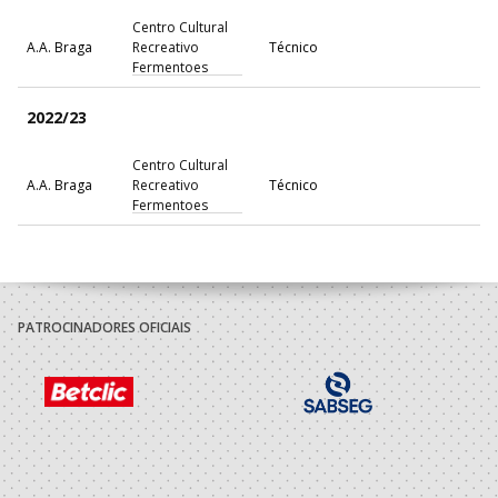
Centro Cultural
A.A. Braga
Recreativo
Técnico
Fermentoes
2022/23
Centro Cultural
A.A. Braga
Recreativo
Técnico
Fermentoes
Selecções
F.A.P.
Nacionais
Tecnico
Masculinas
PATROCINADORES OFICIAIS
2021/22
Centro Cultural
A.A. Braga
Recreativo
Técnico
Fermentoes
2020/21