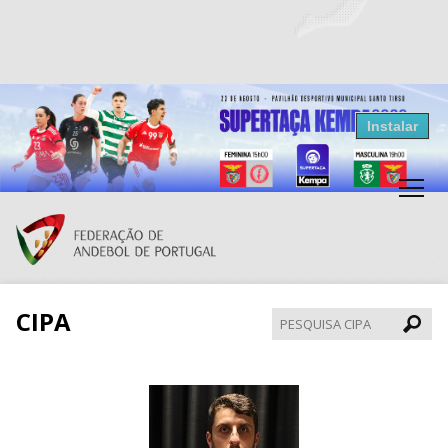
Resultados Andebol
Instalar
Federação de Andebol de Portugal
Grátis - Disponivel na Play Store
CIPA
Pesqui
CIPA