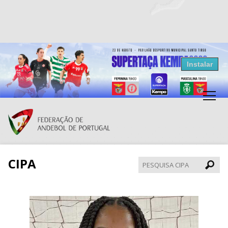
Resultados Andebol
Instalar
Federação de Andebol de Portugal
Grátis - Disponivel na Play Store
CIPA
Pesqui
CIPA