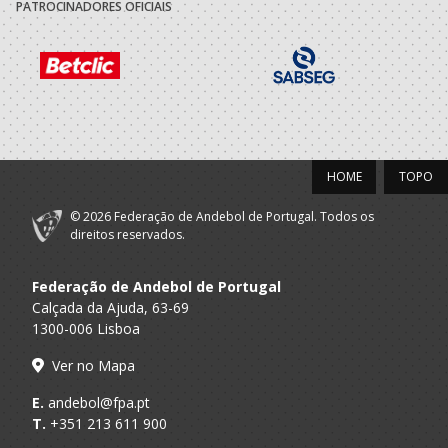
A.A. Lisboa
Solidariedade
Seniores F
PATROCINADORES OFICIAIS
Social Assomada
2014/15
Associação
A.A. Lisboa
Solidariedade
Seniores F
Social Assomada
HOME
TOPO
2011/12
© 2026 Federação de Andebol de Portugal. Todos os
Grupo
direitos reservados.
Desportivo
A.A. Setubal
Cultural
Juniores F
Federação de Andebol de Portugal
Recreativa
Quinta Princesa
Calçada da Ajuda, 63-69
1300-006 Lisboa
2005/2006
Ver no Mapa
Grupo
E.
andebol@fpa.pt
Desportivo
T.
+351 213 611 900
A.A. Setubal
Cultural
Infantis F / Iniciados F
Recreativa