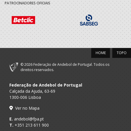
PATROCINADORES OFICIAIS
A.A.
Madeira Andebol
Seniores F
Madeira
Sad
Selecções
F.A.P.
Nacionais
Seniores F
Femininas
2021/22
HOME
TOPO
Sport Lisboa
A.A. Lisboa
Seniores F
Benfica
© 2026 Federação de Andebol de Portugal. Todos os
direitos reservados.
Selecções
F.A.P.
Nacionais
Seniores F
Federação de Andebol de Portugal
Femininas
Calçada da Ajuda, 63-69
1300-006 Lisboa
2019/20
Ver no Mapa
Sport Lisboa
A.A. Lisboa
Seniores F
Benfica
E.
andebol@fpa.pt
T.
+351 213 611 900
Selecções