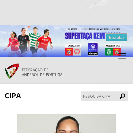
Resultados Andebol
Instalar
Federação de Andebol de Portugal
Grátis - Disponivel na Play Store
CIPA
Pesqui
CIPA