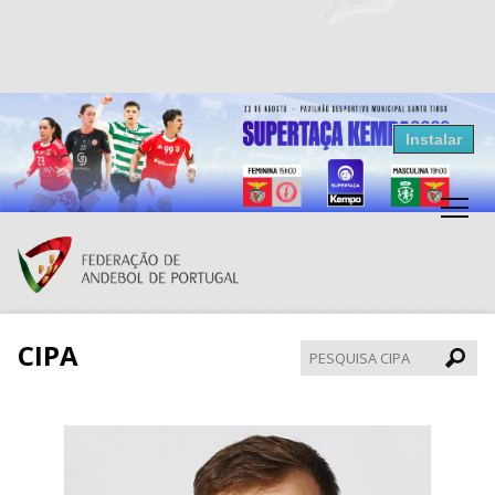
Resultados Andebol
Instalar
Federação de Andebol de Portugal
Grátis - Disponivel na Play Store
CIPA
Pesqui
CIPA