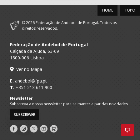
HOME
TOPO
© 2026 Federação de Andebol de Portugal. Todos os
direitos reservados.
Federação de Andebol de Portugal
Calçada da Ajuda, 63-69
1300-006 Lisboa
Ver no Mapa
E.
andebol@fpa.pt
T.
+351 213 611 900
Newsletter
Subscreva a nossa newsletter para se manter a par das novidades
SUBSCREVER
Siga-
Siga-
Siga-
AndebolTV
Loja
nos
nos
nos