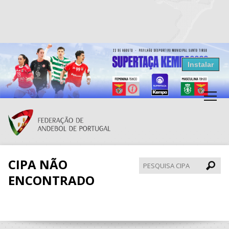
Resultados Andebol
Instalar
Federação de Andebol de Portugal
Grátis - Disponivel na Play Store
CIPA NÃO
Pesqui
CIPA
ENCONTRADO