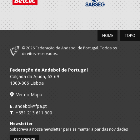
2020/21
Centro Cultural
A.A. Braga
Recreativo
Técnico
Fermentoes
HOME
TOPO
2019/20
© 2026 Federação de Andebol de Portugal. Todos os
Centro Cultural
direitos reservados.
A.A. Braga
Recreativo
Of.Mesa Clube
Fermentoes
Federação de Andebol de Portugal
Centro Cultural
Calçada da Ajuda, 63-69
A.A. Braga
Recreativo
Técnico
1300-006 Lisboa
Fermentoes
Ver no Mapa
Centro Cultural
A.A. Braga
Recreativo
Dirigente Nac.
E.
andebol@fpa.pt
Fermentoes
T.
+351 213 611 900
2018/19
Newsletter
Subscreva a nossa newsletter para se manter a par das novidades
CLUBE
SUBSCREVER