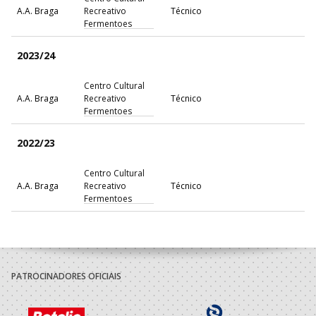
A.A. Braga
Recreativo
Técnico
Fermentoes
2023/24
Centro Cultural
A.A. Braga
Recreativo
Técnico
Fermentoes
2022/23
Centro Cultural
A.A. Braga
Recreativo
Técnico
Fermentoes
2021/22
Centro Cultural
A.A. Braga
Recreativo
Técnico
PATROCINADORES OFICIAIS
Fermentoes