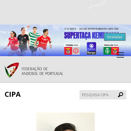
Resultados Andebol
Instalar
Federação de Andebol de Portugal
Grátis - Disponivel na Play Store
CIPA
Pesqui
CIPA