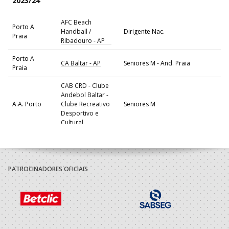
2023/24
AFC Beach
Porto A
Handball /
Dirigente Nac.
Praia
Ribadouro - AP
Porto A
CA Baltar - AP
Seniores M - And. Praia
Praia
CAB CRD - Clube
Andebol Baltar -
A.A. Porto
Clube Recreativo
Seniores M
Desportivo e
Cultural
2022/23
Porto A
Ideal Clube
PATROCINADORES OFICIAIS
Técnico
Praia
Madalenense/NHCTBH
Porto A
Vegetas BHC -
Técnico
Praia
Sublima
Porto A
Ideal Clube
Seniores M - And. Praia