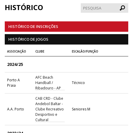
HISTÓRICO
Pesqui
HISTÓRICO DE INSCRIÇÕES
HISTÓRICO DE JOGOS
ASSOCIAÇÃO
CLUBE
ESCALÃO/FUNÇÃO
2024/25
AFC Beach
Porto A
Handball /
Técnico
Praia
Ribadouro - AP
CAB CRD - Clube
Andebol Baltar -
A.A. Porto
Clube Recreativo
Seniores M
Desportivo e
Cultural