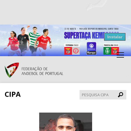
Resultados Andebol
Instalar
Federação de Andebol de Portugal
Grátis - Disponivel na Play Store
CIPA
Pesqui
CIPA