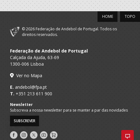
Praia
Madalenense/NHCTBH
2021/22
HOME
TOPO
Porto A
Ideal Clube
© 2026 Federação de Andebol de Portugal. Todos os
Técnico
Praia
Madalenense/NHCTBH
direitos reservados.
Porto A
Vegetas BHC -
Técnico
Federação de Andebol de Portugal
Praia
Sublima
Calçada da Ajuda, 63-69
ACADÉMICO
1300-006 Lisboa
A.A. Porto
Técnico
FUTEBOL CLUBE
Ver no Mapa
Porto A
Ideal Clube
Seniores M - And. Praia
Praia
Madalenense/NHCTBH
E.
andebol@fpa.pt
T.
+351 213 611 900
2020/21
Newsletter
Subscreva a nossa newsletter para se manter a par das novidades
Porto A
IC
Técnico
Praia
Madalenense/NHCTBH
SUBSCREVER
Porto A
IC
Seniores M - And. Praia
Praia
Madalenense/NHCTBH
Siga-
Siga-
Siga-
AndebolTV
Loja