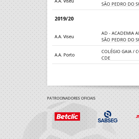
A.A. Viseu
SÃO PEDRO DO S
2019/20
AD - ACADEMIA 
A.A. Viseu
SÃO PEDRO DO S
COLÉGIO GAIA / 
A.A. Porto
CDE
2018/19
A.A. Aveiro
Casa Povo Valong
PATROCINADORES OFICIAIS
A.A. Aveiro
Ilhavo Andebol Cl
2017/18
A.A. Aveiro
Casa Povo Valong