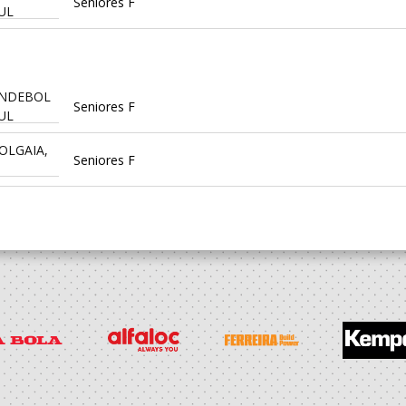
Seniores F
UL
ANDEBOL
Seniores F
UL
COLGAIA,
Seniores F
o Vouga
Seniores F
ube
Seniores F
o Vouga
Seniores F