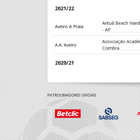
2021/22
Antuã Beach Hand
Aveiro A Praia
- AP
Associação Acadé
A.A. Aveiro
Coimbra
2020/21
AD - ACADEMIA 
A.A. Viseu
SÃO PEDRO DO S
PATROCINADORES OFICIAIS
2019/20
AD - ACADEMIA 
A.A. Viseu
SÃO PEDRO DO S
2018/19