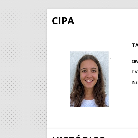
CIPA
TA
CIP
DA
IN