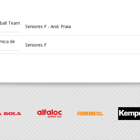
ball Team
Seniores F - And. Praia
mica de
Seniores F
ANDEBOL
Seniores F
UL
ANDEBOL
Seniores F
UL