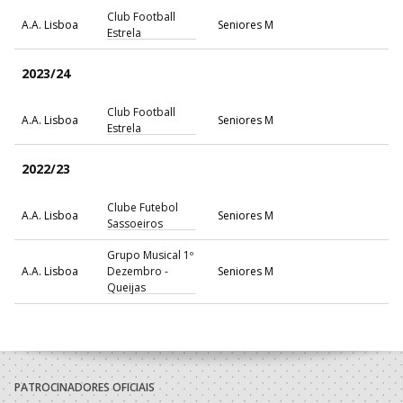
Club Football
A.A. Lisboa
Seniores M
Estrela
2023/24
Club Football
A.A. Lisboa
Seniores M
Estrela
2022/23
Clube Futebol
A.A. Lisboa
Seniores M
Sassoeiros
Grupo Musical 1º
A.A. Lisboa
Dezembro -
Seniores M
Queijas
2021/22
Grupo Musical 1º
A.A. Lisboa
Dezembro -
Seniores M
PATROCINADORES OFICIAIS
Queijas