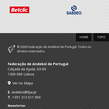
2020/21
Clube Futebol
A.A. Lisboa
Seniores M
Sassoeiros
2019/20
HOME
TOPO
Clube Futebol
© 2026 Federação de Andebol de Portugal. Todos os
A.A. Lisboa
Seniores M
Sassoeiros
direitos reservados.
2018/19
Federação de Andebol de Portugal
Calçada da Ajuda, 63-69
Clube Futebol
1300-006 Lisboa
A.A. Lisboa
Seniores M
Sassoeiros
Ver no Mapa
2017/18
E.
andebol@fpa.pt
T.
+351 213 611 900
Clube Futebol
A.A. Lisboa
Seniores M
Sassoeiros
Newsletter