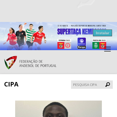
Resultados Andebol
Instalar
Federação de Andebol de Portugal
Grátis - Disponivel na Play Store
CIPA
Pesqui
CIPA