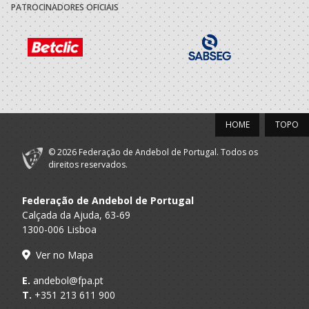
PATROCINADORES OFICIAIS
Sport Lisboa
A.A. Lisboa
Seniores F
Benfica
Selecções
F.A.P.
Nacionais
Seniores F
Femininas
2021/22
HOME
TOPO
Associação
Leiria A
Desportiva IA
Seniores F - And. Praia
© 2026 Federação de Andebol de Portugal. Todos os
Praia
SPORTS
direitos reservados.
Sport Lisboa
A.A. Lisboa
Seniores F
Federação de Andebol de Portugal
Benfica
Calçada da Ajuda, 63-69
Selecções
1300-006 Lisboa
F.A.P.
Nacionais
Seniores F
Femininas
Ver no Mapa
2020/21
E.
andebol@fpa.pt
T.
+351 213 611 900