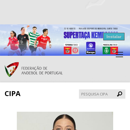
Resultados Andebol
Instalar
Federação de Andebol de Portugal
Grátis - Disponivel na Play Store
CIPA
Pesqui
CIPA