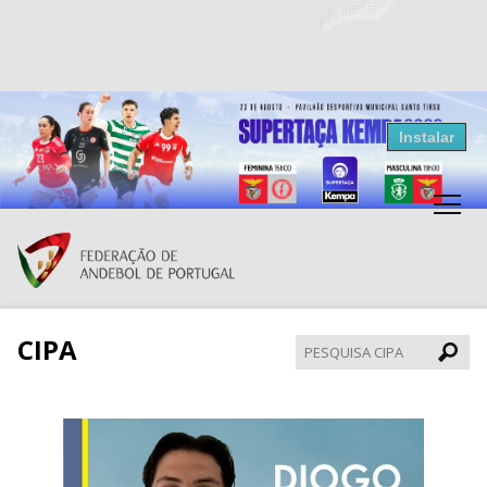
Resultados Andebol
Instalar
Federação de Andebol de Portugal
Grátis - Disponivel na Play Store
CIPA
Pesqui
CIPA