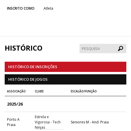
INSCRITO COMO
Atleta
HISTÓRICO
Pesqui
HISTÓRICO DE INSCRIÇÕES
HISTÓRICO DE JOGOS
ASSOCIAÇÃO
CLUBE
ESCALÃO/FUNÇÃO
2025/26
Estrela e
Porto A
Vigorosa - Tech
Seniores M - And. Praia
Praia
Ninjas