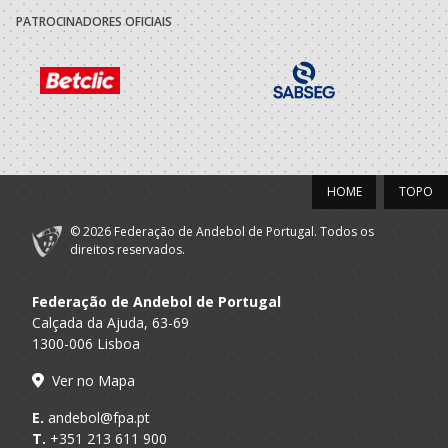
A.A. Porto
Desportivo
Seniores M
PATROCINADORES OFICIAIS
Cultural Santana
2021/22
Associacao
A.A. Porto
Atletica Aguas
SUB-20 M / Seniores M
Santas
HOME
TOPO
Associação
Porto A
Desportiva ADG -
Seniores M - And. Praia
Praia
AP
© 2026 Federação de Andebol de Portugal. Todos os
direitos reservados.
2020/21
Federação de Andebol de Portugal
Associacao
Calçada da Ajuda, 63-69
A.A. Porto
Atletica Aguas
SUB-19 M / Seniores M
1300-006 Lisboa
Santas
Ver no Mapa
Associação
Porto A
Desportiva ADG -
Seniores M - And. Praia
Praia
E.
andebol@fpa.pt
AP
T.
+351 213 611 900