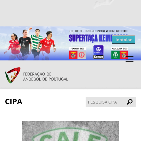
Resultados Andebol
Instalar
Federação de Andebol de Portugal
Grátis - Disponivel na Play Store
CIPA
Pesqui
CIPA