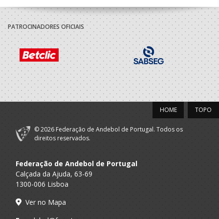
Joana
PATROCINADORES OFICIAIS
2022/23
Associação
Porto A
Desportiva ADG -
Seniores F - And. Praia
Praia
AP
Nucleo
A.A. Porto
Desportivo Santa
Seniores F
Joana
HOME
TOPO
2021/22
© 2026 Federação de Andebol de Portugal. Todos os
direitos reservados.
Nucleo
A.A. Porto
Desportivo Santa
Seniores F
Federação de Andebol de Portugal
Joana
Calçada da Ajuda, 63-69
1300-006 Lisboa
2019/20
Ver no Mapa
Futebol Clube de
A.A. Porto
Seniores F
Pedras-Rubras