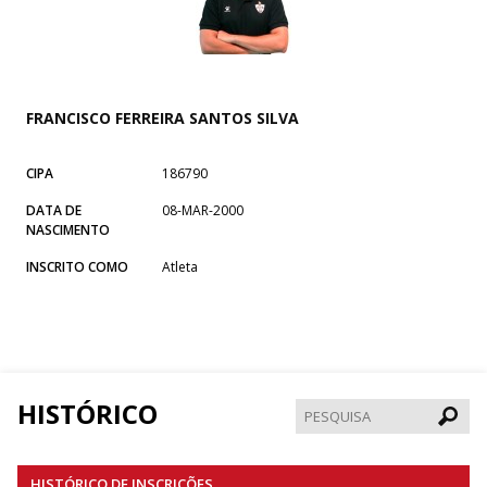
FRANCISCO FERREIRA SANTOS SILVA
CIPA
186790
DATA DE
08-MAR-2000
NASCIMENTO
INSCRITO COMO
Atleta
HISTÓRICO
Pesqui
HISTÓRICO DE INSCRIÇÕES