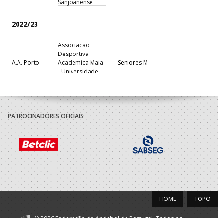
Sanjoanense
2022/23
Associacao
Desportiva
A.A. Porto
Academica Maia
Seniores M
- Universidade
Maia
2021/22
PATROCINADORES OFICIAIS
Associacao
A.A. Aveiro
Desportiva
Seniores M
Sanjoanense
2020/21
Associação
Porto A
Desportiva ADG -
Seniores M - And. Praia
Praia
HOME
TOPO
AP
Associacao