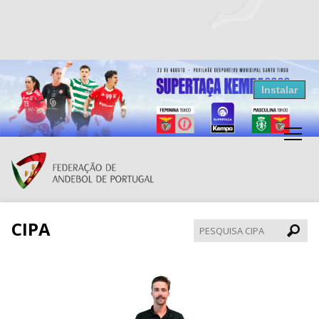
Resultados Andebol
Instalar
Federação de Andebol de Portugal
Grátis - Disponivel na Play Store
CIPA
Pesqui
CIPA