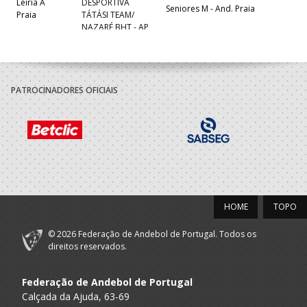
Leiria A
DESPORTIVA
Seniores M - And. Praia
Praia
TÁTÁSI TEAM/
NAZARÉ BHT - AP
Nazaré Dom
A.A. Leiria
Fuas Andebol
Seniores M
Clube
PATROCINADORES OFICIAIS
2022/23
Porto A
Ass.Desportiva
Seniores M - And. Praia
Praia
OSN - AP
Academico Viseu
A.A. Viseu
Seniores M
Futebol Clube
HOME
TOPO
2021/22
© 2026 Federação de Andebol de Portugal. Todos os
Porto A
Ass.Desportiva
direitos reservados.
Técnico
Praia
OSN - AP
Federação de Andebol de Portugal
Associacao
Desportiva
Calçada da Ajuda, 63-69
A.A. Porto
Academica Maia
Técnico