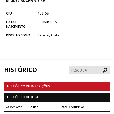
MIGUEL ROCHA VIEIRA
CIPA
188158
DATA DE
30-MAR-1995
NASCIMENTO
INSCRITO COMO
Técnico, Atleta
HISTÓRICO
Pesqui
HISTÓRICO DE INSCRIÇÕES
HISTÓRICO DE JOGOS
ASSOCIAÇÃO
CLUBE
ESCALÃO/FUNÇÃO