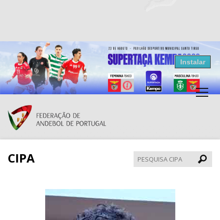
Resultados Andebol
Instalar
Federação de Andebol de Portugal
Grátis - Disponivel na Play Store
CIPA
Pesqui
CIPA