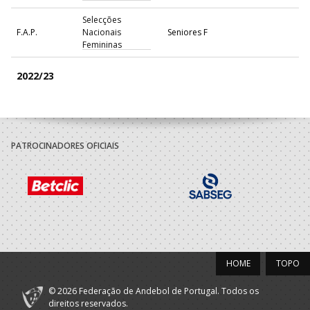
Selecções
F.A.P.
Nacionais
Seniores F
Femininas
2022/23
A.A.
Madeira Andebol
Seniores F
Madeira
Sad
PATROCINADORES OFICIAIS
2021/22
A.A.
Madeira Andebol
Seniores F
Madeira
Sad
Selecções
F.A.P.
Nacionais
Seniores F
Femininas
HOME
TOPO
2020/21
© 2026 Federação de Andebol de Portugal. Todos os
A.A.
Madeira Andebol
direitos reservados.
Seniores F