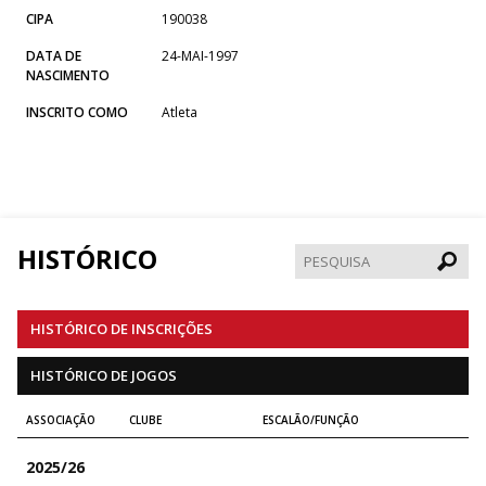
CIPA
190038
DATA DE
24-MAI-1997
NASCIMENTO
INSCRITO COMO
Atleta
HISTÓRICO
Pesqui
HISTÓRICO DE INSCRIÇÕES
HISTÓRICO DE JOGOS
ASSOCIAÇÃO
CLUBE
ESCALÃO/FUNÇÃO
2025/26