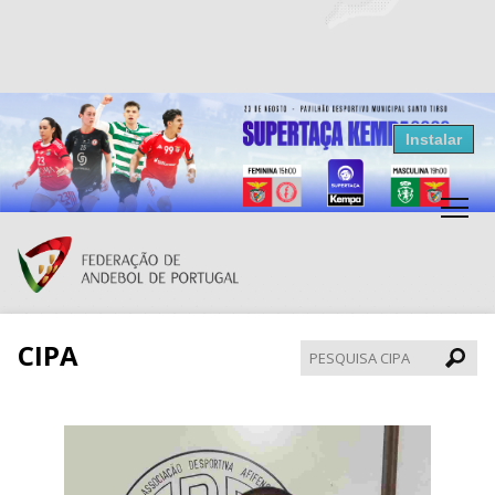
Resultados Andebol
Instalar
Federação de Andebol de Portugal
Grátis - Disponivel na Play Store
CIPA
Pesqui
CIPA