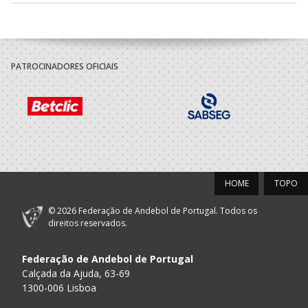
2021/22
Associacao
A.A. V.
Desportiva
Seniores M
PATROCINADORES OFICIAIS
Castelo
Afifense
2020/21
Associacao
A.A. V.
Desportiva
Seniores M
Castelo
Afifense
HOME
TOPO
2019/20
© 2026 Federação de Andebol de Portugal. Todos os
Associacao
direitos reservados.
A.A. V.
Desportiva
Seniores M
Castelo
Afifense
Federação de Andebol de Portugal
Calçada da Ajuda, 63-69
2014/15
1300-006 Lisboa
Associacao