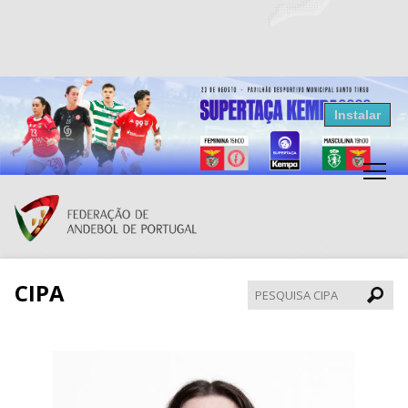
Resultados Andebol
Instalar
Federação de Andebol de Portugal
Grátis - Disponivel na Play Store
CIPA
Pesqui
CIPA