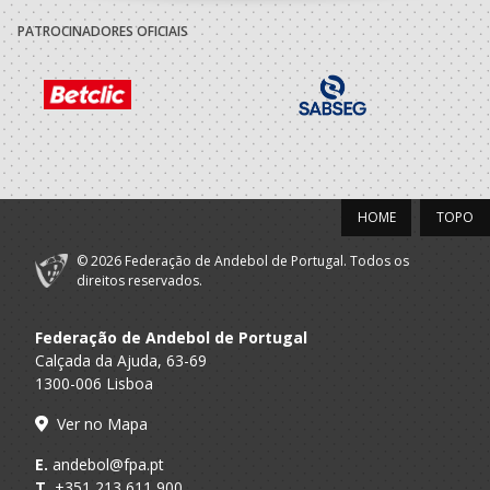
COLGAIA, CDE
PATROCINADORES OFICIAIS
COLÉGIO GAIA /
A.A. Porto
Seniores F
COLGAIA, CDE
2020/21
COLÉGIO GAIA /
A.A. Porto
Seniores F
COLGAIA, CDE
HOME
TOPO
2019/20
© 2026 Federação de Andebol de Portugal. Todos os
COLÉGIO GAIA /
direitos reservados.
A.A. Porto
Seniores F
COLGAIA, CDE
Federação de Andebol de Portugal
2018/19
Calçada da Ajuda, 63-69
1300-006 Lisboa
COLÉGIO GAIA /
A.A. Porto
Seniores F
COLGAIA, CDE
Ver no Mapa
2017/18
E.
andebol@fpa.pt
T.
+351 213 611 900