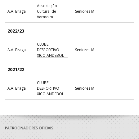
Associação
A.A. Braga
Cultural de
Seniores M
Vermoim
2022/23
CLUBE
A.A. Braga
DESPORTIVO
Seniores M
XICO ANDEBOL
2021/22
CLUBE
A.A. Braga
DESPORTIVO
Seniores M
XICO ANDEBOL
2020/21
CLUBE
A.A. Braga
DESPORTIVO
Seniores M
PATROCINADORES OFICIAIS
XICO ANDEBOL