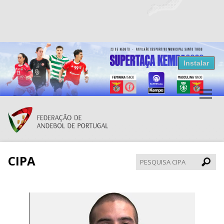
Resultados Andebol
Instalar
Federação de Andebol de Portugal
Grátis - Disponivel na Play Store
CIPA
Pesqui
CIPA