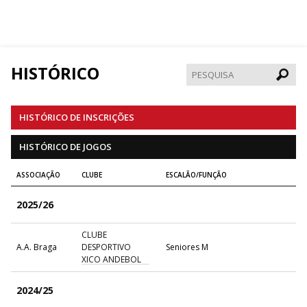
HISTÓRICO
Pesqui
HISTÓRICO DE INSCRIÇÕES
HISTÓRICO DE JOGOS
ASSOCIAÇÃO
CLUBE
ESCALÃO/FUNÇÃO
2025/26
CLUBE
A.A. Braga
DESPORTIVO
Seniores M
XICO ANDEBOL
2024/25