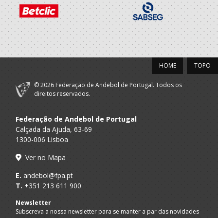
2019/20
CLUBE
A.A. Braga
DESPORTIVO
Juniores M / Seniores M
XICO ANDEBOL
HOME
TOPO
2018/19
© 2026 Federação de Andebol de Portugal. Todos os
CLUBE
direitos reservados.
A.A. Braga
DESPORTIVO
Juvenis M / Juniores M
XICO ANDEBOL
Federação de Andebol de Portugal
Calçada da Ajuda, 63-69
2017/18
1300-006 Lisboa
CLUBE
Ver no Mapa
A.A. Braga
DESPORTIVO
Juvenis M / Juniores M
XICO ANDEBOL
E.
andebol@fpa.pt
T.
+351 213 611 900
2016/17
Newsletter
Subscreva a nossa newsletter para se manter a par das novidades
CLUBE