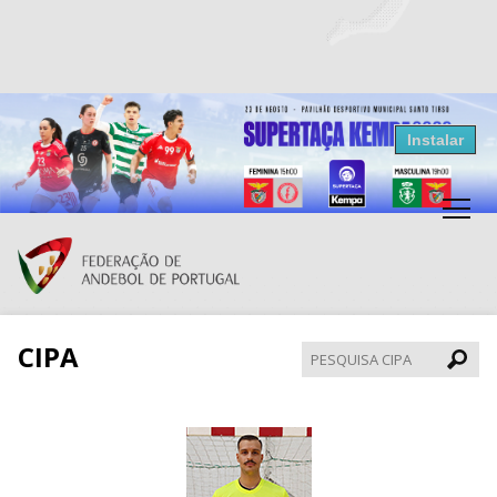
Resultados Andebol
Instalar
Federação de Andebol de Portugal
Grátis - Disponivel na Play Store
CIPA
Pesqui
CIPA