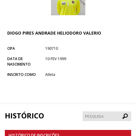
DIOGO PIRES ANDRADE HELIODORO VALERIO
CIPA
190710
DATA DE
10-FEV-1999
NASCIMENTO
INSCRITO COMO
Atleta
HISTÓRICO
Pesqui
HISTÓRICO DE INSCRIÇÕES