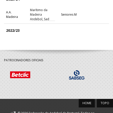
Marítimo da
A.A.
Madeira
Seniores M
Madeira
Andebol, Sad
2022/23
Marítimo da
A.A.
Madeira
Seniores M
Madeira
Andebol, Sad
Selecções
PATROCINADORES OFICIAIS
F.A.P.
Nacionais
Seniores M
Masculinas
2021/22
Selecções
F.A.P.
Nacionais
Seniores M
Masculinas
HOME
TOPO
2020/21