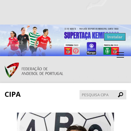
Resultados Andebol
Instalar
Federação de Andebol de Portugal
Grátis - Disponivel na Play Store
CIPA
Pesqui
CIPA