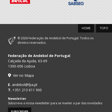
2021/22
Escola Formaçao
Porto A
Espinho - Os
Seniores M - And. Praia
Praia
Tigres
HOME
TOPO
Selecções
Nacionais -
© 2026 Federação de Andebol de Portugal. Todos os
F.A.P.
Seniores M
Andebol Praia -
direitos reservados.
Masculinos
Federação de Andebol de Portugal
Associacao
Desportiva
Calçada da Ajuda, 63-69
A.A. Porto
Academica Maia
Seniores M
1300-006 Lisboa
- Universidade
Maia
Ver no Mapa
E.
andebol@fpa.pt
2020/21
T.
+351 213 611 900
Escola Formaçao
Porto A
Newsletter
Espinho - Os
Seniores M - And. Praia
Praia
Subscreva a nossa newsletter para se manter a par das novidades
Tigres
SUBSCREVER