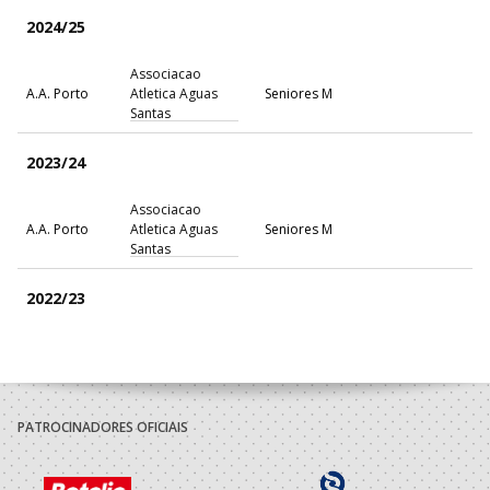
2024/25
Associacao
A.A. Porto
Atletica Aguas
Seniores M
Santas
2023/24
Associacao
A.A. Porto
Atletica Aguas
Seniores M
Santas
2022/23
Escola Formaçao
Porto A
Espinho - Os
Dirigente Nac.
Praia
Tigres
Associacao
PATROCINADORES OFICIAIS
A.A. Porto
Atletica Aguas
Seniores M
Santas