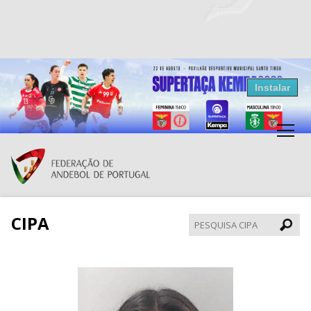
Resultados Andebol
Instalar
Federação de Andebol de Portugal
Grátis - Disponivel na Play Store
CIPA
Pesqui
CIPA