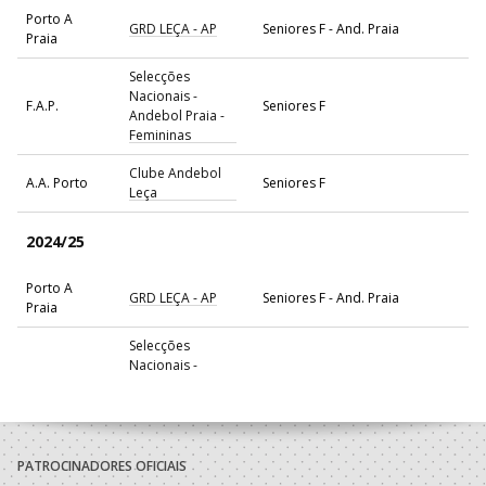
Porto A
GRD LEÇA - AP
Seniores F - And. Praia
Praia
Selecções
Nacionais -
F.A.P.
Seniores F
Andebol Praia -
Femininas
Clube Andebol
A.A. Porto
Seniores F
Leça
2024/25
Porto A
GRD LEÇA - AP
Seniores F - And. Praia
Praia
Selecções
Nacionais -
F.A.P.
Seniores F
Andebol Praia -
Femininas
Alavarium -
A.A. Aveiro
Andebol Clube
Seniores F
PATROCINADORES OFICIAIS
Aveiro