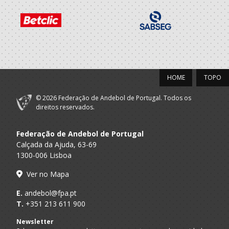
2023/24
Porto A
GRD LEÇA - AP
Seniores F - And. Praia
Praia
Selecções
HOME
TOPO
Nacionais -
F.A.P.
Seniores F
Andebol Praia -
Femininas
© 2026 Federação de Andebol de Portugal. Todos os
direitos reservados.
Alavarium -
A.A. Aveiro
Andebol Clube
Seniores F
Federação de Andebol de Portugal
Aveiro
Calçada da Ajuda, 63-69
1300-006 Lisboa
2022/23
Ver no Mapa
Porto A
GRD LEÇA - AP
Seniores F - And. Praia
Praia
E.
andebol@fpa.pt
T.
+351 213 611 900
2021/22
Newsletter