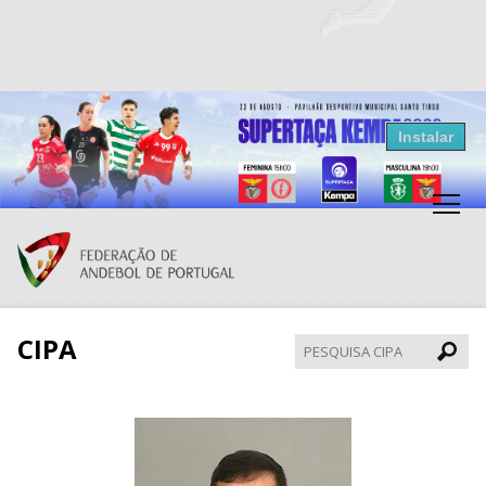
Resultados Andebol
Instalar
Federação de Andebol de Portugal
Grátis - Disponivel na Play Store
CIPA
Pesqui
CIPA