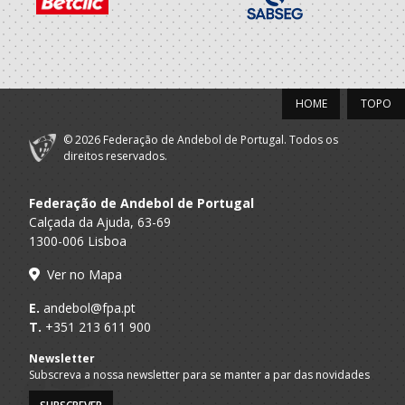
2021/22
Clube
A.A. Aveiro
Desportivo
Técnico
Feirense
HOME
TOPO
2020/21
© 2026 Federação de Andebol de Portugal. Todos os
direitos reservados.
Clube
A.A. Aveiro
Desportivo
Técnico
Federação de Andebol de Portugal
Feirense
Calçada da Ajuda, 63-69
1300-006 Lisboa
2019/20
Ver no Mapa
Clube
A.A. Aveiro
Desportivo
Técnico
E.
andebol@fpa.pt
Feirense
T.
+351 213 611 900
2018/19
Newsletter
Subscreva a nossa newsletter para se manter a par das novidades
Porto A
Billas Warriors
Técnico