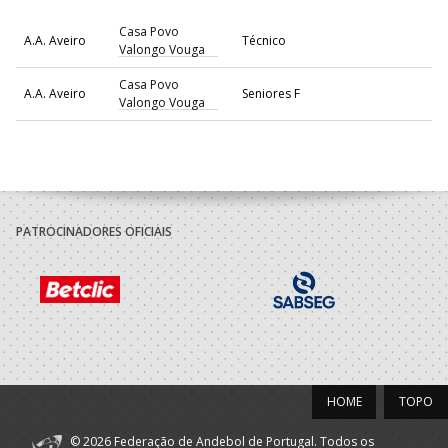
Casa Povo
A.A. Aveiro
Técnico
Valongo Vouga
Casa Povo
A.A. Aveiro
Seniores F
Valongo Vouga
2022/23
ABC Braga
A.A. Braga
Seniores F
Andebol Sad
PATROCINADORES OFICIAIS
2021/22
ABC Braga
A.A. Braga
Seniores F
Andebol Sad
2020/21
HOME
TOPO
ABC Braga
A.A. Braga
Of.Mesa Clube
Andebol Sad
© 2026 Federação de Andebol de Portugal. Todos os