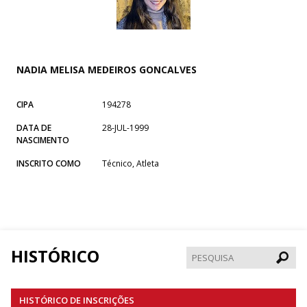
NADIA MELISA MEDEIROS GONCALVES
CIPA
194278
DATA DE
28-JUL-1999
NASCIMENTO
INSCRITO COMO
Técnico, Atleta
HISTÓRICO
Pesqui
HISTÓRICO DE INSCRIÇÕES