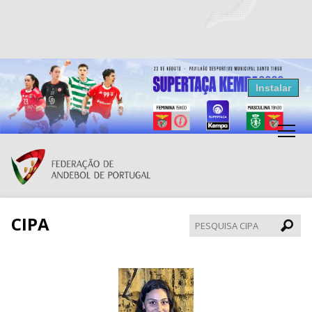
Resultados Andebol
Instalar
Federação de Andebol de Portugal
Grátis - Disponivel na Play Store
CIPA
Pesqui
CIPA