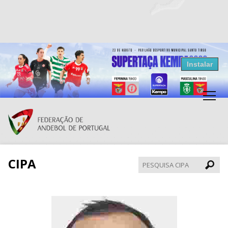
Resultados Andebol
Instalar
Federação de Andebol de Portugal
Grátis - Disponivel na Play Store
CIPA
Pesqui
CIPA