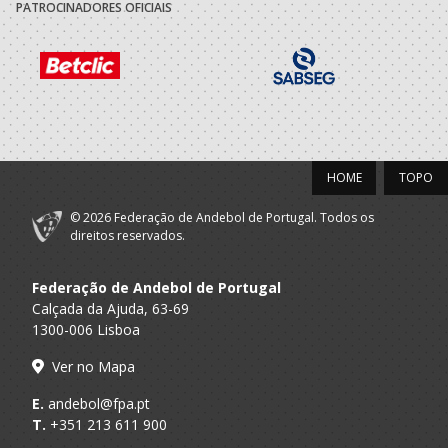
PATROCINADORES OFICIAIS
A.A. Lisboa
Ginasio Clube Sul
Infantis M
A.A. Lisboa
Ginasio Clube Sul
Infantis M / Iniciados M
2008/09
A.A. Lisboa
Ginasio Clube Sul
Infantis M
HOME
TOPO
© 2026 Federação de Andebol de Portugal. Todos os
direitos reservados.
Federação de Andebol de Portugal
Calçada da Ajuda, 63-69
1300-006 Lisboa
Ver no Mapa
E.
andebol@fpa.pt
T.
+351 213 611 900