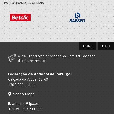
PATROCINADORES OFICIAIS
Futebol Clube
A.A. Porto
Seniores M
Gaia
2017/18
Futebol Clube
A.A. Porto
Juniores M / Seniores M
Gaia
HOME
TOPO
2016/17
© 2026 Federação de Andebol de Portugal. Todos os
direitos reservados.
Futebol Clube
A.A. Porto
Juniores M / Seniores M
Porto
Federação de Andebol de Portugal
Selecções
Calçada da Ajuda, 63-69
F.A.P.
Nacionais
Juniores M
1300-006 Lisboa
Masculinas
Ver no Mapa
2015/16
E.
andebol@fpa.pt
T.
+351 213 611 900
Porto A
VPG
Rookies Praia Masc
Praia