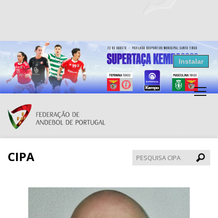
Resultados Andebol
Instalar
Federação de Andebol de Portugal
Grátis - Disponivel na Play Store
CIPA
Pesqui
CIPA