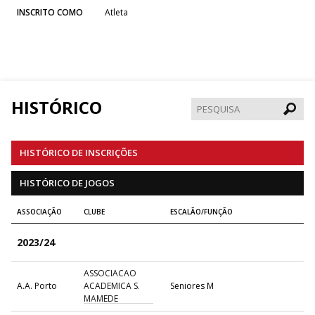
INSCRITO COMO
Atleta
HISTÓRICO
Pesqui
HISTÓRICO DE INSCRIÇÕES
HISTÓRICO DE JOGOS
ASSOCIAÇÃO
CLUBE
ESCALÃO/FUNÇÃO
2023/24
ASSOCIACAO
A.A. Porto
ACADEMICA S.
Seniores M
MAMEDE