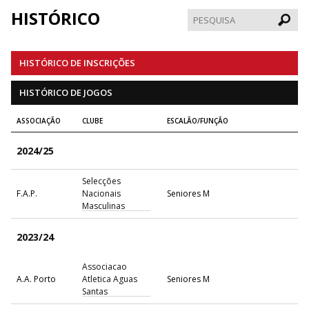
HISTÓRICO
Pesqui
HISTÓRICO DE INSCRIÇÕES
HISTÓRICO DE JOGOS
ASSOCIAÇÃO
CLUBE
ESCALÃO/FUNÇÃO
2024/25
Selecções
F.A.P.
Nacionais
Seniores M
Masculinas
2023/24
Associacao
A.A. Porto
Atletica Aguas
Seniores M
Santas