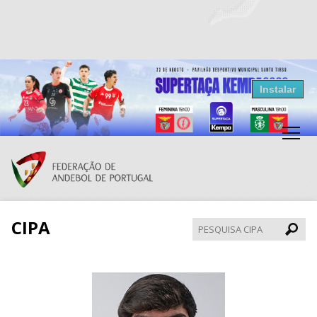
Resultados Andebol
Instalar
Federação de Andebol de Portugal
Grátis - Disponivel na Play Store
CIPA
Pesqui
CIPA