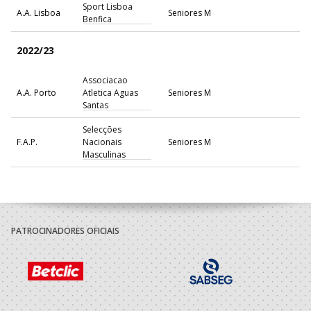
Sport Lisboa
A.A. Lisboa
Seniores M
Benfica
2022/23
Associacao
A.A. Porto
Atletica Aguas
Seniores M
Santas
Selecções
F.A.P.
Nacionais
Seniores M
Masculinas
2021/22
Futebol Clube
A.A. Porto
Seniores M
Gaia
PATROCINADORES OFICIAIS
2020/21
Escola Formaçao
Porto A
Espinho - Os
Seniores M - And. Praia
Praia