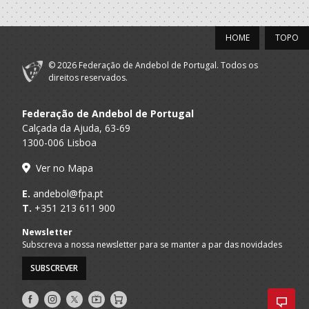
Tigres
Futebol Clube
A.A. Porto
Seniores M
HOME
TOPO
Gaia
Selecções
© 2026 Federação de Andebol de Portugal. Todos os
F.A.P.
Nacionais
Seniores M
direitos reservados.
Masculinas
Federação de Andebol de Portugal
2019/20
Calçada da Ajuda, 63-69
1300-006 Lisboa
Futebol Clube
A.A. Porto
Juniores M / Seniores M
Porto
Ver no Mapa
Selecções
E.
andebol@fpa.pt
F.A.P.
Nacionais
Juniores M
T.
+351 213 611 900
Masculinas
Newsletter
2018/19
Subscreva a nossa newsletter para se manter a par das novidades
SUBSCREVER
Porto A
RocketsBH
SUB 18 M - And Praia
Praia
Siga-
Siga-
Siga-
AndebolTV
Loja
Futebol Clube