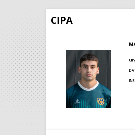
CIPA
MA
CIP
DA
IN