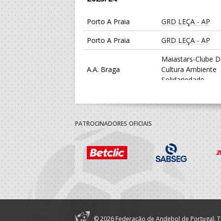
Porto A Praia
GRD LEÇA - AP
Porto A Praia
GRD LEÇA - AP
Maiastars-Clube 
A.A. Braga
Cultura Ambiente
Solidariedade
2022/23
PATROCINADORES OFICIAIS
Porto A Praia
GRD LEÇA - AP
Maiastars-Clube 
A.A. Braga
Cultura Ambiente
Solidariedade
2021/22
Nucleo Desportivo
A.A. Porto
© 2026 Federação de Andebol de Portugal. T