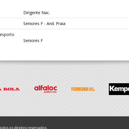
Dirigente Nac.
Seniores F - And. Praia
Desporto
Seniores F
Dirigente Nac.
Desporto
SUB-21 F
 Santa
SUB-20 F / Seniores F
odos os direitos reservados.