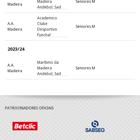
Madeira
Seniores M
Madeira
Andebol, Sad
Academico
A.A.
Clube
Seniores M
Madeira
Desportivo
Funchal
2023/24
Marítimo da
A.A.
Madeira
Seniores M
Madeira
Andebol, Sad
Academico
A.A.
Clube
Seniores M
Madeira
Desportivo
Funchal
PATROCINADORES OFICIAIS
2022/23
Marítimo da
A.A.
Madeira
Seniores M
Madeira