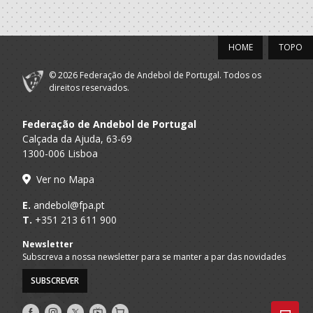
Andebol, Sad
Academico
A.A.
Clube
Seniores M
HOME
TOPO
Madeira
Desportivo
Funchal
© 2026 Federação de Andebol de Portugal. Todos os
direitos reservados.
2021/22
Federação de Andebol de Portugal
Marítimo da
A.A.
Madeira
Seniores M
Calçada da Ajuda, 63-69
Madeira
Andebol, Sad
1300-006 Lisboa
Ver no Mapa
2020/21
E.
andebol@fpa.pt
Clube Sport
A.A.
T.
+351 213 611 900
Marítimo
Seniores M
Madeira
Madeira
Newsletter
Subscreva a nossa newsletter para se manter a par das novidades
2019/20
SUBSCREVER
Sporting Clube
A.A. Lisboa
Juniores M / Seniores M
Siga-
Siga-
Siga-
Portugal
AndebolTV
Loja