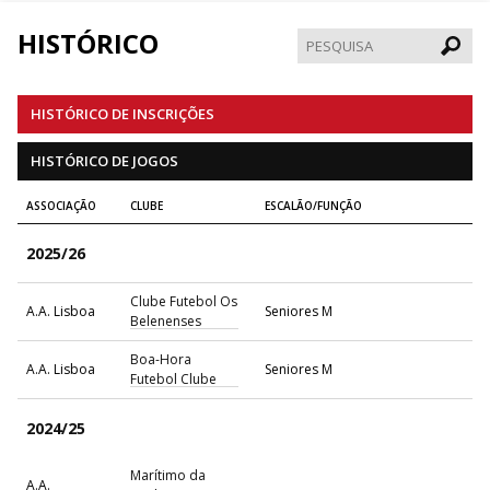
HISTÓRICO
Pesqui
HISTÓRICO DE INSCRIÇÕES
HISTÓRICO DE JOGOS
ASSOCIAÇÃO
CLUBE
ESCALÃO/FUNÇÃO
2025/26
Clube Futebol Os
A.A. Lisboa
Seniores M
Belenenses
Boa-Hora
A.A. Lisboa
Seniores M
Futebol Clube
2024/25
Marítimo da
A.A.