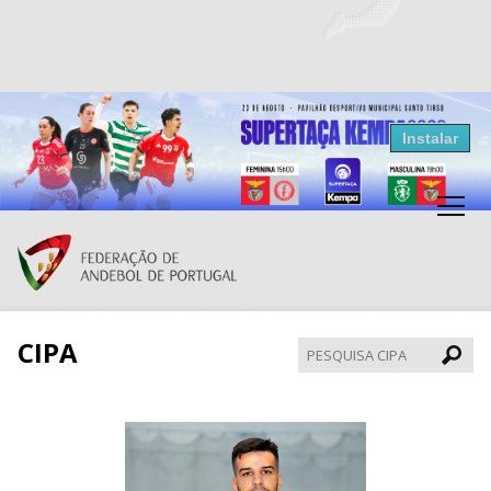
Resultados Andebol
Instalar
Federação de Andebol de Portugal
Grátis - Disponivel na Play Store
CIPA
Pesqui
CIPA