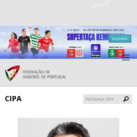
Resultados Andebol
Instalar
Federação de Andebol de Portugal
Grátis - Disponivel na Play Store
CIPA
Pesqui
CIPA