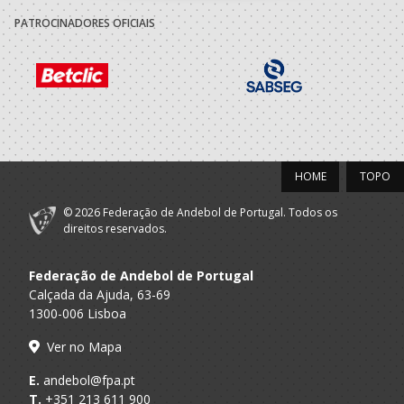
PATROCINADORES OFICIAIS
Sport Lisboa
A.A. Lisboa
Fisioterapeuta
Benfica
HOME
TOPO
© 2026 Federação de Andebol de Portugal. Todos os
direitos reservados.
Federação de Andebol de Portugal
Calçada da Ajuda, 63-69
1300-006 Lisboa
Ver no Mapa
E.
andebol@fpa.pt
T.
+351 213 611 900