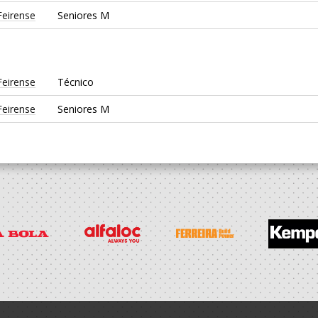
Feirense
Seniores M
Feirense
Técnico
Feirense
Seniores M
Feirense
Técnico
Feirense
Seniores M
Feirense
Seniores M