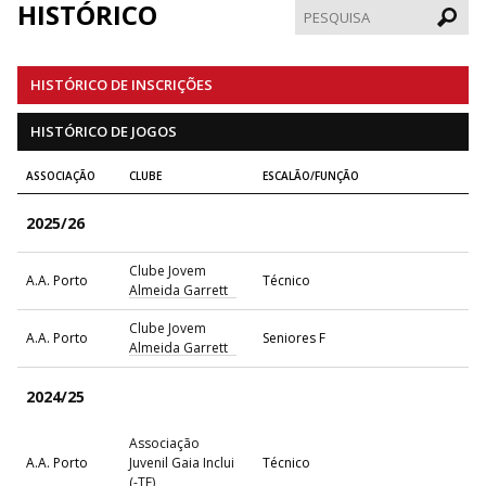
HISTÓRICO
Pesqui
HISTÓRICO DE INSCRIÇÕES
HISTÓRICO DE JOGOS
ASSOCIAÇÃO
CLUBE
ESCALÃO/FUNÇÃO
2025/26
Clube Jovem
A.A. Porto
Técnico
Almeida Garrett
Clube Jovem
A.A. Porto
Seniores F
Almeida Garrett
2024/25
Associação
A.A. Porto
Juvenil Gaia Inclui
Técnico
(-TE)