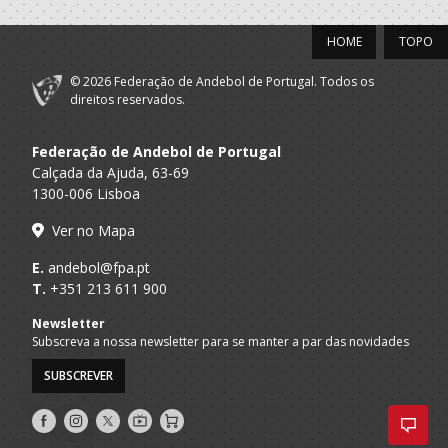
Cultural
Alpendorada
HOME
TOPO
ASSOCIAÇÃO
Leiria A
DESPORTIVA
© 2026 Federação de Andebol de Portugal. Todos os
Seniores F - And. Praia
Praia
TÁTÁSI TEAM/
direitos reservados.
NAZARÉ BHT - AP
Federação de Andebol de Portugal
Selecções
Nacionais -
Calçada da Ajuda, 63-69
F.A.P.
Seniores F
Andebol Praia -
1300-006 Lisboa
Femininas
Ver no Mapa
Associacao
Recreativa
A.A. Porto
E.
andebol@fpa.pt
Seniores F
Cultural
T.
+351 213 611 900
Alpendorada
Newsletter
2021/22
Subscreva a nossa newsletter para se manter a par das novidades
SUBSCREVER
Associacao
Recreativa
A.A. Porto
Dirigente Nac.
Siga-
Siga-
Siga-
Cultural
AndebolTV
Loja
Alpendorada
nos
nos
nos