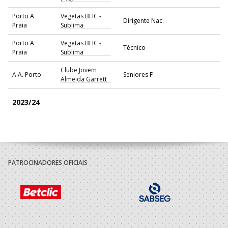
Porto A
Vegetas BHC -
Dirigente Nac.
Praia
Sublima
Porto A
Vegetas BHC -
Técnico
Praia
Sublima
Clube Jovem
A.A. Porto
Seniores F
Almeida Garrett
2023/24
Porto A
Vegetas BHC -
Seniores F - And. Praia
Praia
Sublima
AD - ACADEMIA
A.A. Viseu
ANDEBOL SÃO
Seniores F
PATROCINADORES OFICIAIS
PEDRO DO SUL
2022/23
Associacao
Recreativa
A.A. Porto
Dirigente Nac.