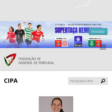
Resultados Andebol
Instalar
Federação de Andebol de Portugal
Grátis - Disponivel na Play Store
CIPA
Pesqui
CIPA